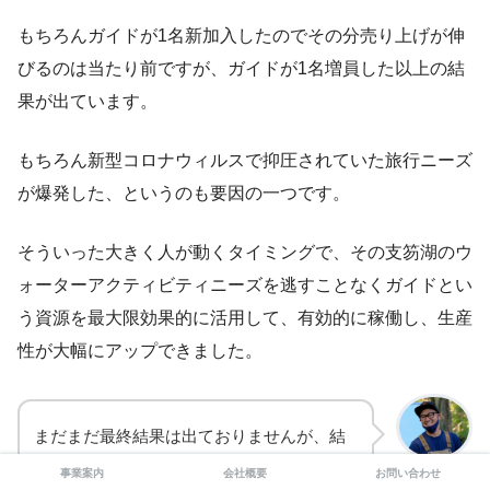
もちろんガイドが1名新加入したのでその分売り上げが伸
びるのは当たり前ですが、ガイドが1名増員した以上の結
果が出ています。
もちろん新型コロナウィルスで抑圧されていた旅行ニーズ
が爆発した、というのも要因の一つです。
そういった大きく人が動くタイミングで、その支笏湖のウ
ォーターアクティビティニーズを逃すことなくガイドとい
う資源を最大限効果的に活用して、有効的に稼働し、生産
性が大幅にアップできました。
まだまだ最終結果は出ておりませんが、結
構びっくりするぐらいの伸び率…
事業案内
会社概要
お問い合わせ
鈴木 悠太