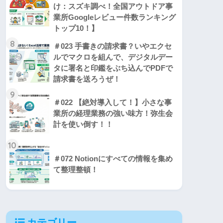
け：スズキ調べ！全国アウトドア事
業所Googleレビュー件数ランキング
トップ10！】
8
＃023 手書きの請求書？いやエクセ
ルでマクロを組んで、デジタルデー
タに署名と印鑑をぶち込んでPDFで
請求書を送ろうぜ！
9
＃022 【絶対導入して！】小さな事
業所の経理業務の強い味方！弥生会
計を使い倒す！！
10
＃072 Notionにすべての情報を集め
て整理整頓！
カテゴリー