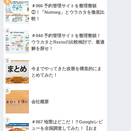
3
＃066 予約管理サイトを整理整頓
②！「Nutmeg」とウラカタを徹底比
較！
4
＃044 予約管理サイトを整理整頓！
ウラカタとRezioの比較検討で、最適
解を探せ！
5
今までやってきた改善を構造的にま
とめてみた！
6
会社概要
7
＃067 地雷はどこだ！？Googleレビ
ューを全国調査してみた！【おま