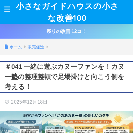
小さなガイドハウスの小さ
な改善100
残りの改善 12コ！
ホーム
販売促進
＃041 一緒に遊ぶカヌーファンを！カヌ
ー塾の整理整頓で足場掛けと向こう側を
考える！
2025年12月18日