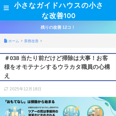
小さなガイドハウスの小さ
な改善100
残りの改善 12コ！
ホーム
業務改善
＃038 当たり前だけど掃除は大事！お客
様をオモテナシするウラカタ職員の心構
え
2025年12月18日